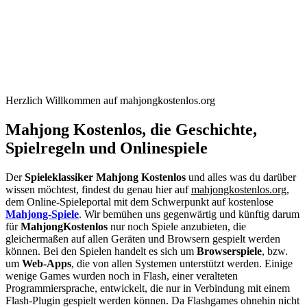
Herzlich Willkommen auf mahjongkostenlos.org
Mahjong Kostenlos, die Geschichte,
Spielregeln und Onlinespiele
Der
Spieleklassiker Mahjong Kostenlos
und alles was du darüber
wissen möchtest, findest du genau hier auf
mahjongkostenlos.org
,
dem Online-Spieleportal mit dem Schwerpunkt auf kostenlose
Mahjong-Spiele
. Wir bemühen uns gegenwärtig und künftig darum
für
MahjongKostenlos
nur noch Spiele anzubieten, die
gleichermaßen auf allen Geräten und Browsern gespielt werden
können. Bei den Spielen handelt es sich um
Browserspiele
, bzw.
um
Web-Apps
, die von allen Systemen unterstützt werden. Einige
wenige Games wurden noch in Flash, einer veralteten
Programmiersprache, entwickelt, die nur in Verbindung mit einem
Flash-Plugin gespielt werden können. Da Flashgames ohnehin nicht